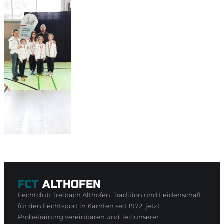
FCT
ALTHOFEN
Fechtclub Treibach Althofen, Tradition und Leidenschaft
für den Fechtsport in Kärnten seit 1972, jetzt
Probetraining vereinbaren und Teil unserer