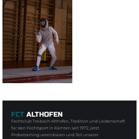
FCT
ALTHOFEN
Fechtclub Treibach Althofen, Tradition und Leidenschaft
für den Fechtsport in Kärnten seit 1972, jetzt
Probetraining vereinbaren und Teil unserer