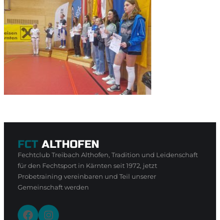
FCT
ALTHOFEN
Fechtclub Treibach Althofen, Tradition und Leidenschaft
für den Fechtsport in Kärnten seit 1972, jetzt
Probetraining vereinbaren und Teil unserer
Gemeinschaft werden
Facebook
Instagram