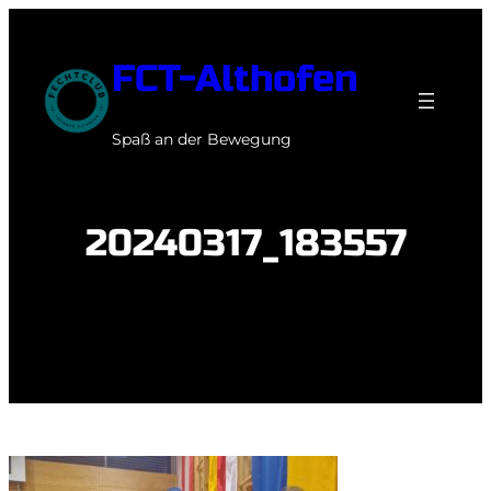
Zum
Inhalt
FCT-Althofen
springen
Spaß an der Bewegung
20240317_183557