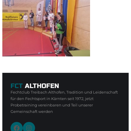
FCT
ALTHOFEN
Fechtclub Treibach Althofen, Tradition und Leidenschaft
für den Fechtsport in Kärnten seit 1972, jetzt
Probetraining vereinbaren und Teil unserer
Gemeinschaft werden
Facebook
Instagram