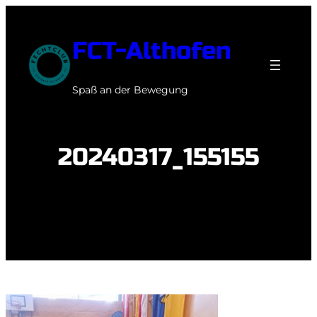
Zum
Inhalt
FCT-Althofen
springen
Spaß an der Bewegung
20240317_155155