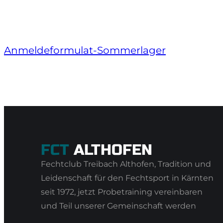
Anmeldeformulat-Sommerlager
FCT
ALTHOFEN
Fechtclub Treibach Althofen, Tradition und
Leidenschaft für den Fechtsport in Kärnten
seit 1972, jetzt Probetraining vereinbaren
und Teil unserer Gemeinschaft werden