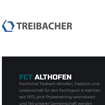
FCT
ALTHOFEN
Fechtclub Treibach Althofen, Tradition und
Leidenschaft für den Fechtsport in Kärnten
seit 1972, jetzt Probetraining vereinbaren
und Teil unserer Gemeinschaft werden