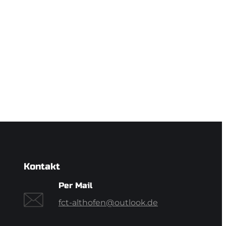
Kontakt
Per Mail
fct-althofen@outlook.de