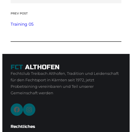
PREV POST
Training 05
FCT
ALTHOFEN
Fechtclub Treibach Althofen, Tradition und Leidenschaft
für den Fechtsport in Kärnten seit 1972, jetzt
Probetraining vereinbaren und Teil unserer
Gemeinschaft werden
Facebook
Instagram
Rechtliches