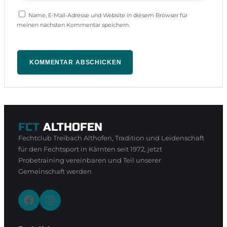
Name, E-Mail-Adresse und Website in diesem Browser für
meinen nächsten Kommentar speichern.
FCT
ALTHOFEN
Fechtclub Treibach Althofen, Tradition und Leidenschaft
für den Fechtsport in Kärnten seit 1972, jetzt
Probetraining vereinbaren und Teil unserer
Gemeinschaft werden
Facebook
Instagram