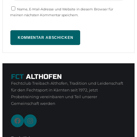
Name, E-Mail-Adresse und Website in diesem Browser für
meinen nächsten Kommentar speichern.
FCT
ALTHOFEN
Fechtclub Treibach Althofen, Tradition und Leidenschaft
für den Fechtsport in Kärnten seit 1972, jetzt
Probetraining vereinbaren und Teil unserer
Gemeinschaft werden
Facebook
Instagram